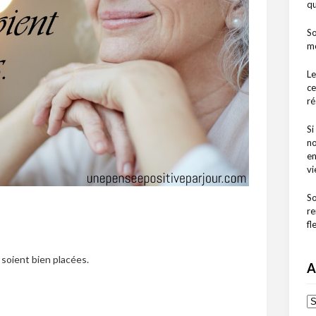
q
So
mo
Le
ce
ré
Si
no
en
vi
So
re
fl
, soient bien placées.
A
Ar